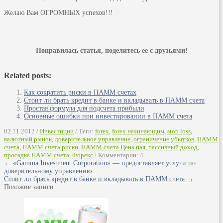
Желаю Вам ОГРОМНЫХ успехов!!!
Понравилась статья, поделитесь ее с друзьями!
Related posts:
Как сократить риски в ПАММ счетах
Стоит ли брать кредит в банке и вкладывать в ПАММ счета
Простая формула для подсчета прибыли
Основные ошибки при инвестировании в ПАММ счета
02.11.2012 /
Инвестиции
/ Теги:
forex
,
forex начинающим
,
stop loss
,
валютный рынок
,
доверительное управление
,
ограничение убытков
,
ПАММ
счета
,
ПАММ счета риски
,
ПАММ счета Цена пая
,
пассивный доход
,
просадка ПАММ счета
,
Форекс
/ Комментарии: 4
← «Gamma Investment Corporation» — предоставляет услуги по
доверительному управлению
Стоит ли брать кредит в банке и вкладывать в ПАММ счета →
Похожие записи