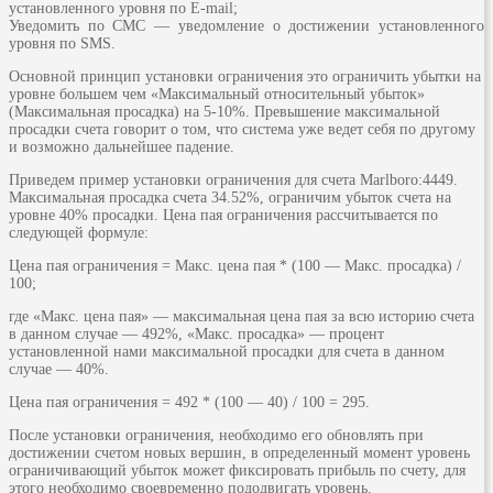
установленного уровня по Е-mail;
Уведомить по СМС — уведомление о достижении установленного
уровня по SMS.
Основной принцип установки ограничения это ограничить убытки на
уровне большем чем «Максимальный относительный убыток»
(Максимальная просадка) на 5-10%. Превышение максимальной
просадки счета говорит о том, что система уже ведет себя по другому
и возможно дальнейшее падение.
Приведем пример установки ограничения для счета Marlboro:4449.
Максимальная просадка счета 34.52%, ограничим убыток счета на
уровне 40% просадки. Цена пая ограничения рассчитывается по
следующей формуле:
Цена пая ограничения = Макс. цена пая * (100 — Макс. просадка) /
100;
где «Макс. цена пая» — максимальная цена пая за всю историю счета
в данном случае — 492%, «Макс. просадка» — процент
установленной нами максимальной просадки для счета в данном
случае — 40%.
Цена пая ограничения = 492 * (100 — 40) / 100 = 295.
После установки ограничения, необходимо его обновлять при
достижении счетом новых вершин, в определенный момент уровень
ограничивающий убыток может фиксировать прибыль по счету, для
этого необходимо своевременно пододвигать уровень.