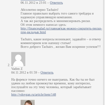
06.11.2012 в 23:01 –
Ответить
Абсолютно верно Tachairs!
Главное правильно выбрать того самого трейдера и
надежную управляющую компанию.
А так же распределить и минимизировать риски.
Об этом немного написал здесь:
http://financesalad.ru/главная/как-можно-сократить-риски-
при-вкладыв.html
Tachairs, какие вопросы возникают, задавайте – я отвечу
комментарием или напишу статью!
Всего доброго Tachairs , желаю Вам искренне успехов!!!
Vadim Z
04.11.2012 в 01:59 –
Ответить
На форексе точно ничего не выиграешь. Как бы ты не был
удачен на любом промежутке времени, кому интересно,
послушайте на эту тему человека, который зарабатывает
пассивно:
http://vdovgan.ru/article/item/148