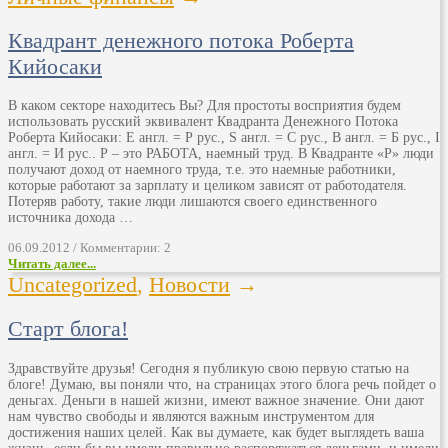
Квадрант денежного потока Роберта
Кийосаки
В каком секторе находитесь Вы? Для простоты восприятия будем
использовать русский эквивалент Квадранта Денежного Потока
Роберта Кийосаки: E англ. = Р рус., S англ. = С рус., B англ. = Б рус., I
англ. = И рус.. Р – это РАБОТА, наемный труд. В Квадранте «Р» люди
получают доход от наемного труда, т.е. это наемные работники,
которые работают за зарплату и целиком зависят от работодателя.
Потеряв работу, такие люди лишаются своего единственного
источника дохода …
06.09.2012 / Комментарии: 2
Читать далее...
Uncategorized
,
Новости
→
Старт блога!
Здравствуйте друзья! Сегодня я публикую свою первую статью на
блоге! Думаю, вы поняли что, на страницах этого блога речь пойдет о
деньгах. Деньги в нашей жизни, имеют важное значение. Они дают
нам чувство свободы и являются важным инструментом для
достижения наших целей. Как вы думаете, как будет выглядеть ваша