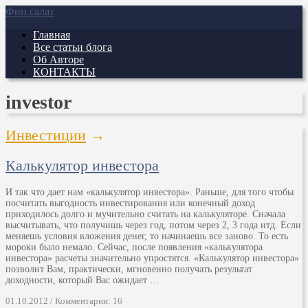
Фин.салат
Главная
Все статьи блога
Об Авторе
КОНТАКТЫ
investor
Инвестиции
→
Калькулятор инвестора
И так что дает нам «калькулятор инвестора». Раньше, для того чтобы
посчитать выгодность инвестирования или конечный доход
приходилось долго и мучительно считать на калькуляторе. Сначала
высчитывать, что получишь через год, потом через 2, 3 года итд. Если
меняешь условия вложения денег, то начинаешь все заново. То есть
мороки было немало. Сейчас, после появления «калькулятора
инвестора» расчеты значительно упростятся. «Калькулятор инвестора»
позволит Вам, практически, мгновенно получать результат
доходности, который Вас ожидает …
01.10.2012 / Комментарии: 16