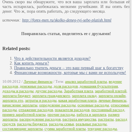
Очень скоро вы обнаружите, что вся ваша зарплата или большая её
часть испарилась, разбежалась мелкими ручейками. И вы опять без
денег. Что ж, пора опять работать, до следующего месяца.
источник:
http://forex-men.ru/skolko-deneg-tyi-sebe-platish.html
Понравилась статья, поделитесь ее с друзьями!
Related posts:
Что в действительности является доходом?
Как копить деньги?
Правильно тратить деньги – это ваш первый шаг к богатству
Финансовые возможности, которые мы с вами не используем!
10.09.2012 /
Личные финансы
/ Теги:
анализ заработной платы
,
ведение
расходов
,
денежные расходы
,
доля расходов
,
домашняя бухгалтерия
,
доходы и расходы
,
другие расходы
,
Заработная плата
,
заработной платой
,
зарплата бюджет
,
зарплата гражданского
,
зарплата оклад
,
зарплата онлайн
,
зарплата это
,
затраты и расходы
,
какая заработная плата
,
личные финансы
,
начисление зарплаты
,
определение расходы
,
основные расходы
,
относимые
расходы
,
отражение расходов
,
показатели расходов
,
постоянный расход
,
пример заработной платы
,
прочие расходы
,
работа и зарплата
,
размер
зарплаты
,
распределение расходов
,
растрата имущества
,
растраты
,
расход
средств
,
расходы бюджета
,
расходы семьи
,
реальные расходы
,
составляющие зарплаты
,
сумма заработной платы
,
текущие расходы
,